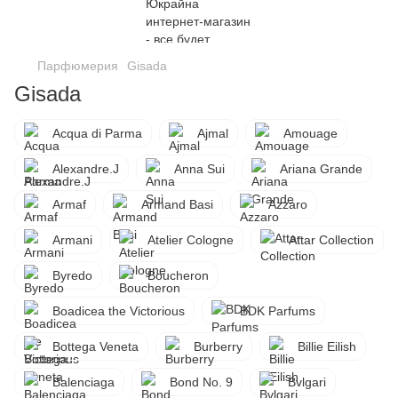
Парфюмерия
Gisada
Gisada
Acqua di Parma
Ajmal
Amouage
Alexandre.J
Anna Sui
Ariana Grande
Armaf
Armand Basi
Azzaro
Armani
Atelier Cologne
Attar Collection
Byredo
Boucheron
Boadicea the Victorious
BDK Parfums
Bottega Veneta
Burberry
Billie Eilish
Balenciaga
Bond No. 9
Bvlgari