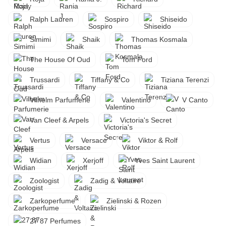
Ralph Lauren
Sospiro
Shiseido
Simimi
Shaik
Thomas Kosmala
The House Of Oud
Tom Ford
Trussardi
Tiffany & Co
Tiziana Terenzi
Vilhelm Parfumerie
Valentino
V Canto
Van Cleef & Arpels
Victoria's Secret
Vertus
Versace
Viktor & Rolf
Widian
Xerjoff
Yves Saint Laurent
Zoologist
Zadig & Voltaire
Zarkoperfume
Zielinski & Rozen
27 87 Perfumes