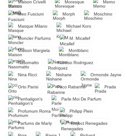
Maison Crivelli
Moresque
Memo
Meo Fusciuni
Morph
Moschino
Masque Milano
Michael Kors
Moncler Parfums
M. Micallef
Maison Margiela
Montblanc
Nasomatto
Narciso Rodriguez
Nina Ricci
Nishane
Ormonde Jayne
Orto Parisi
Paco Rabanne
Prada
Penhaligon's
Parle Moi De Parfum
Profumum Roma
Philipp Plein
Parfums de Marly
Project Renegades
Roja
Rania J.
Richard