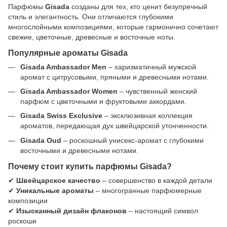
Парфюмы
Gisada
созданы для тех, кто ценит безупречный
стиль и элегантность. Они отличаются глубокими
многослойными композициями, которые гармонично сочетают
свежие, цветочные, древесные и восточные ноты.
Популярные ароматы Gisada
Gisada Ambassador Men
– харизматичный мужской
аромат с цитрусовыми, пряными и древесными нотами.
Gisada Ambassador Women
– чувственный женский
парфюм с цветочными и фруктовыми аккордами.
Gisada Swiss Exclusive
– эксклюзивная коллекция
ароматов, передающая дух швейцарской утонченности.
Gisada Oud
– роскошный унисекс-аромат с глубокими
восточными и древесными нотами.
Почему стоит купить парфюмы Gisada?
✔
Швейцарское качество
– совершенство в каждой детали
✔
Уникальные ароматы
– многогранные парфюмерные
композиции
✔
Изысканный дизайн флаконов
– настоящий символ
роскоши