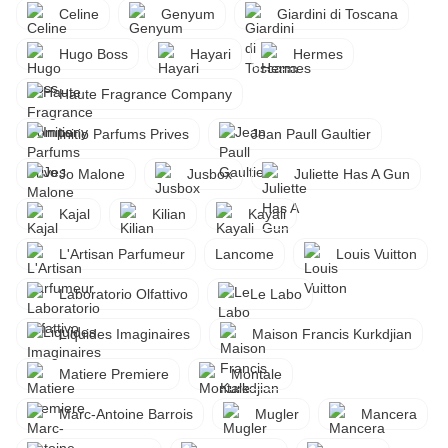
Celine
Genyum
Giardini di Toscana
Hugo Boss
Hayari
Hermes
Haute Fragrance Company
Initio Parfums Prives
Jean Paull Gaultier
Jo Malone
Jusbox
Juliette Has A Gun
Kajal
Kilian
Kayali
L'Artisan Parfumeur
Lancome
Louis Vuitton
Laboratorio Olfattivo
Le Labo
Liquides Imaginaires
Maison Francis Kurkdjian
Matiere Premiere
Montale
Marc-Antoine Barrois
Mugler
Mancera