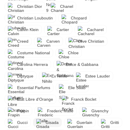
Christian Dior
Chanel
Christian Louboutin
Chopard
Calvin Klein
Cartier
Cacharel
Creed
Carven
Clive Christian
Costume National
Chloe
Carolina Herrera
Dolce & Gabbana
Diptyque
Ex Nihilo
Estee Lauder
Essential Parfums
Elie Saab
Etat Libre d'Orange
Franck Boclet
Frapin
Frederic Malle
Givenchy
Gucci
Gisada
Guerlain
Gritti