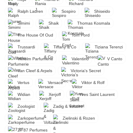
Ralph Lauren
Sospiro
Shiseido
Simimi
Shaik
Thomas Kosmala
The House Of Oud
Tom Ford
Trussardi
Tiffany & Co
Tiziana Terenzi
Vilhelm Parfumerie
Valentino
V Canto
Van Cleef & Arpels
Victoria's Secret
Vertus
Versace
Viktor & Rolf
Widian
Xerjoff
Yves Saint Laurent
Zoologist
Zadig & Voltaire
Zarkoperfume
Zielinski & Rozen
27 87 Perfumes