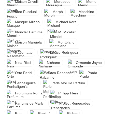
Maison Crivelli
Moresque
Memo
Meo Fusciuni
Morph
Moschino
Masque Milano
Michael Kors
Moncler Parfums
M. Micallef
Maison Margiela
Montblanc
Nasomatto
Narciso Rodriguez
Nina Ricci
Nishane
Ormonde Jayne
Orto Parisi
Paco Rabanne
Prada
Penhaligon's
Parle Moi De Parfum
Profumum Roma
Philipp Plein
Parfums de Marly
Project Renegades
Roja
Rania J.
Richard