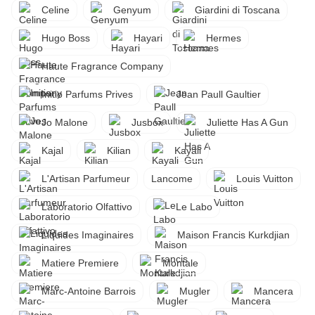
Celine
Genyum
Giardini di Toscana
Hugo Boss
Hayari
Hermes
Haute Fragrance Company
Initio Parfums Prives
Jean Paull Gaultier
Jo Malone
Jusbox
Juliette Has A Gun
Kajal
Kilian
Kayali
L'Artisan Parfumeur
Lancome
Louis Vuitton
Laboratorio Olfattivo
Le Labo
Liquides Imaginaires
Maison Francis Kurkdjian
Matiere Premiere
Montale
Marc-Antoine Barrois
Mugler
Mancera