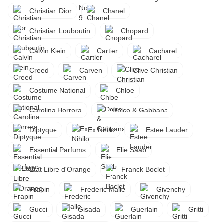
Christian Dior
Chanel
Christian Louboutin
Chopard
Calvin Klein
Cartier
Cacharel
Creed
Carven
Clive Christian
Costume National
Chloe
Carolina Herrera
Dolce & Gabbana
Diptyque
Ex Nihilo
Estee Lauder
Essential Parfums
Elie Saab
Etat Libre d'Orange
Franck Boclet
Frapin
Frederic Malle
Givenchy
Gucci
Gisada
Guerlain
Gritti