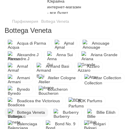
Парфюмерия
Bottega Veneta
Bottega Veneta
Acqua di Parma
Ajmal
Amouage
Alexandre.J
Anna Sui
Ariana Grande
Armaf
Armand Basi
Azzaro
Armani
Atelier Cologne
Attar Collection
Byredo
Boucheron
Boadicea the Victorious
BDK Parfums
Bottega Veneta
Burberry
Billie Eilish
Balenciaga
Bond No. 9
Bvlgari