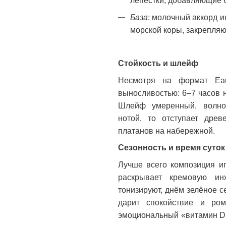
лепестки, добавляющие б
База
: молочный аккорд и
морской коры, закрепля
Стойкость и шлейф
Несмотря на формат Eau 
выносливостью: 6–7 часов н
Шлейф умеренный, волноо
нотой, то отступает древ
платанов на набережной.
Сезонность и время суток
Лучше всего композиция иг
раскрывает кремовую ин
тонизируют, днём зелёное 
дарит спокойствие и ром
эмоциональный «витамин D»