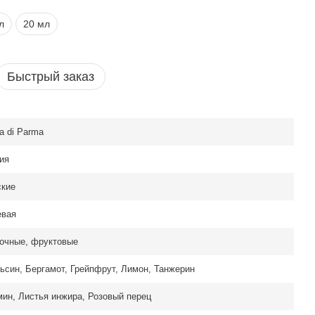
л
20 мл
Быстрый заказ
a di Parma
ия
кие
вая
очные, фруктовые
ьсин, Бергамот, Грейпфрут, Лимон, Танжерин
 de Marly Meliora
ин, Листья инжира, Розовый перец
ранция