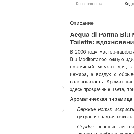
edt, Италия
1 920 г
Конечная нота
Кедр
76 грн
1 796 грн
1 996 грн
Описание
Acqua di Parma Blu M
Toilette: вдохнове
В 2006 году мастер-парфю
Blu Mediterraneo южную иди
поэтичный момент дня, к
инжира, а воздух с обрыв
солоноватость. Аромат нап
здесь прозрачные цвета, пр
Ароматическая пирамида
Верхние ноты
: искрист
цитрон и сладкая мякоть
Сердце
: зелёные листь