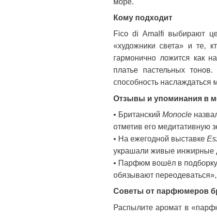
море.
Кому подходит
Fico di Amalfi выбирают ц
«художники света» и те, к
гармонично ложится как н
платье пастельных тонов.
способность наслаждаться 
Отзывы и упоминания в м
• Британский
Monocle
назвал
отметив его медитативную з
• На ежегодной выставке
Es
украшали живые инжирные д
• Парфюм вошёл в подборк
обязывают переодеваться», 
Советы от парфюмеров б
Распылите аромат в «парфю