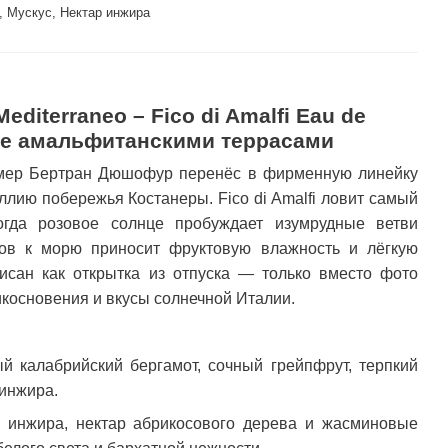
рн
, Мускус, Нектар инжира
Купить
editerraneo – Fico di Amalfi Eau de
ние амальфитанскими террасами
мер Бертран Дюшофур перенёс в фирменную линейку
ллию побережья Костанеры. Fico di Amalfi ловит самый
огда розовое солнце пробуждает изумрудные ветви
ов к морю приносит фруктовую влажность и лёгкую
исан как открытка из отпуска — только вместо фото
икосновения и вкусы солнечной Италии.
ый калабрийский бергамот, сочный грейпфрут, терпкий
 инжира.
я инжира, нектар абрикосового дерева и жасминовые