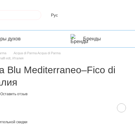
Рус
еры духов
Бренды
Parma
Acqua di Parma Acqua di Parma
alfi edt, Италия
a Blu Mediterraneo–Fico di
алия
Оставить отзыв
тельной скидки