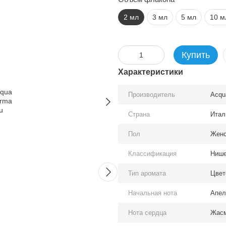
2 мл
3 мл
5 мл
10 м
Купить
Характеристики
Производитель
Acqu
Страна
Итал
Вместе дешевле
Пол
Женс
Классификация
Нише
Тип аромата
Цвет
Начальная нота
Апел
Acqua di Parma Blu
Parfums
Нота сердца
Жасм
Mediterraneo–Fico di Amalfi
edp, Ф