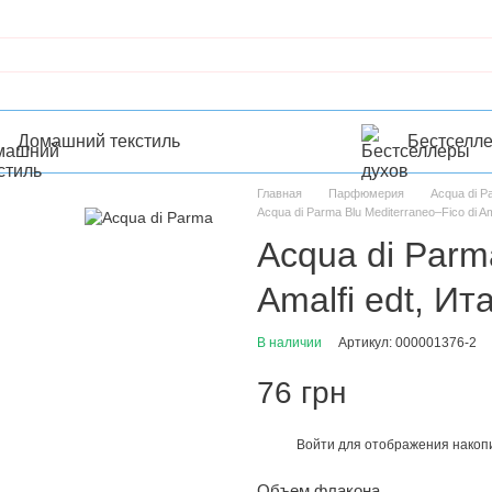
Домашний текстиль
Бестселл
Главная
Парфюмерия
Acqua di 
Acqua di Parma Blu Mediterraneo–Fico di Am
Acqua di Parm
Amalfi edt, Ит
В наличии
Артикул: 000001376-2
76 грн
Войти
для отображения накопи
%
Объем флакона