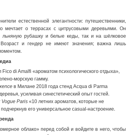
енители естественной элегантности: путешественники,
то мечтает о террасах с цитрусовыми деревьями. Он
а льняную рубашку и белые кеды, так и на шёлковое
 Возраст и гендер не имеют значения; важна лишь
моментом.
едиа
 Fico di Amalfi «ароматом психологического отдыха»,
елено-морскую гамму.
xence
в Милане 2018 года стенд Acqua di Parma
еревья, усиливая синестетический опыт гостей.
у
Vogue Paris
«10 летних ароматов, которые не
подчеркнув его универсальное casual-настроение.
ренда
мерное облако» перед собой и войдите в него, чтобы