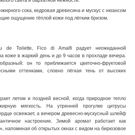
елого света и бархатной нежности.
нжирного сока, кедровая древесина и мускус с нюансом
ющие ощущение тёплой кожи под лёгким бризом.
de Toilette, Fico di Amalfi радует неожиданной
а коже в жаркий день и до 9 часов в прохладе вечера.
бразный: он то приближается цветочно-фруктовой
есными оттенками, словно лёгкая тень от высоких
рает летом и поздней весной, когда природное тепло
жирную мягкость. На утренней прогулке цитрусы
сердце освежает, а вечером древесно-мускусный шлейф
античное настроение. Зимой аромат работает как
, напоминая об открытых окнах с видом на бирюзовое