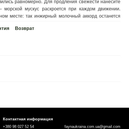
лились равномерно. Для продления свежести нанесите
 морской мускус раскроется при каждом движении.
ном месте: так инжирный молочный аккорд останется
нтия
Возврат
Контактная информация
+380 98 027 52 54
faynaukraina.com.ua@gmail.com