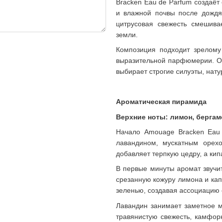
Bracken Eau de Parfum создаёт
и влажной почвы после дождя.
цитрусовая свежесть смешива
земли.
Композиция подходит зрелому
выразительной парфюмерии. Он
выбирает строгие силуэты, нат
Ароматическая пирамида
Верхние ноты: лимон, бергамо
Начало Amouage Bracken Eau 
лавандином, мускатным орехо
добавляет терпкую цедру, а ки
В первые минуты аромат звучи
срезанную кожуру лимона и кап
зеленью, создавая ассоциацию 
Лавандин занимает заметное ме
травянистую свежесть, камфор