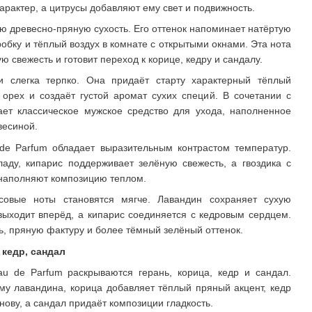
арактер, а цитрусы добавляют ему свет и подвижность.
ю древесно-пряную сухость. Его оттенок напоминает натёртую
обку и тёплый воздух в комнате с открытыми окнами. Эта нота
ю свежесть и готовит переход к корице, кедру и сандалу.
 и слегка терпко. Она придаёт старту характерный тёплый
 орех и создаёт густой аромат сухих специй. В сочетании с
ет классическое мужское средство для ухода, наполненное
весиной.
de Parfum обладает выразительным контрастом температур.
аду, кипарис поддерживает зелёную свежесть, а гвоздика с
наполняют композицию теплом.
совые ноты становятся мягче. Лавандин сохраняет сухую
выходит вперёд, а кипарис соединяется с кедровым сердцем.
ь, пряную фактуру и более тёмный зелёный оттенок.
 кедр, сандал
u de Parfum раскрываются герань, корица, кедр и сандал.
му лавандина, корица добавляет тёплый пряный акцент, кедр
ову, а сандал придаёт композиции гладкость.