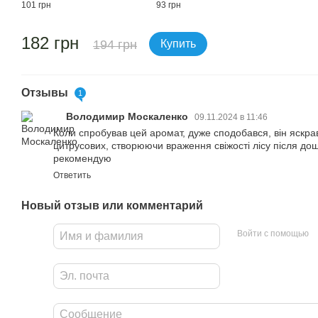
101 грн
93 грн
182 грн
194 грн
Купить
Отзывы
1
Володимир Москаленко
09.11.2024 в 11:46
Коли спробував цей аромат, дуже сподобався, він яскра
цитрусових, створюючи враження свіжості лісу після до
рекомендую
Ответить
Новый отзыв или комментарий
Войти с помощью