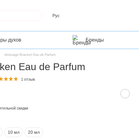
Рус
еры духов
Бренды
Amouage Bracken Eau de Parfum
ken Eau de Parfum
1 отзыв
тельной скидки
10 мл
20 мл