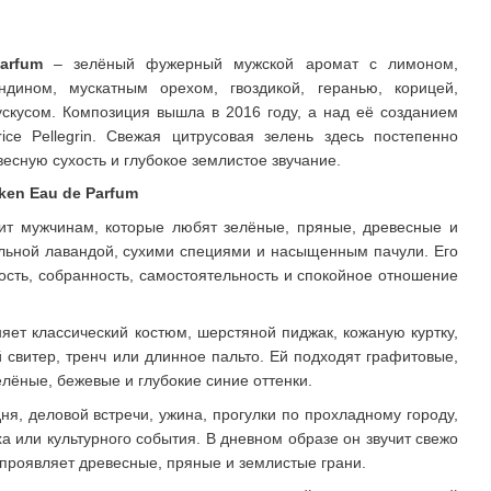
arfum
– зелёный фужерный мужской аромат с лимоном,
ть
ндином, мускатным орехом, гвоздикой, геранью, корицей,
ускусом. Композиция вышла в 2016 году, а над её созданием
rice Pellegrin. Свежая цитрусовая зелень здесь постепенно
есную сухость и глубокое землистое звучание.
en Eau de Parfum
ит мужчинам, которые любят зелёные, пряные, древесные и
ьной лавандой, сухими специями и насыщенным пачули. Его
ость, собранность, самостоятельность и спокойное отношение
ет классический костюм, шерстяной пиджак, кожаную куртку,
свитер, тренч или длинное пальто. Ей подходят графитовые,
лёные, бежевые и глубокие синие оттенки.
ня, деловой встречи, ужина, прогулки по прохладному городу,
а или культурного события. В дневном образе он звучит свежо
 проявляет древесные, пряные и землистые грани.