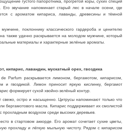
 ощущение густого папоротника, прогретой коры, сухих специй
 Его звучание напоминает старый лес в начале осени, где
ется с ароматом кипариса, лаванды, древесины и тёмной
 мужчине, поклоннику классического гардероба и ценителю
а также удачно раскрывается на молодом мужчине, который
уральные материалы и характерные зелёные ароматы.
т, кипарис, лавандин, мускатный орех, гвоздика
de Parfum раскрывается лимоном, бергамотом, кипарисом,
м и гвоздикой. Лимон приносит яркую кислинку, бергамот
парис формирует сухой хвойно-зелёный контур.
т свежо, остро и насыщенно. Цитрусы напоминают только что
ли бергамотового масла. Кипарис поддерживает их смолистой
с прохладным воздухом среди высоких деревьев.
сто в стартовом аккорде. Его аромат сочетает сухие цветы,
ную прохладу и лёгкую мыльную чистоту. Рядом с кипарисом