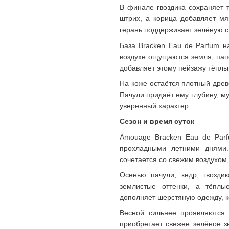
В финале гвоздика сохраняет 
штрих, а корица добавляет мя
герань поддерживает зелёную св
База Bracken Eau de Parfum н
воздухе ощущаются земля, папо
добавляет этому пейзажу тёплы
На коже остаётся плотный дре
Пачули придаёт ему глубину, му
уверенный характер.
Сезон и время суток
Amouage Bracken Eau de Parf
прохладными летними днями.
сочетается со свежим воздухом
Осенью пачули, кедр, гвозди
землистые оттенки, а тёплы
дополняет шерстяную одежду, к
Весной сильнее проявляются 
приобретает свежее зелёное з