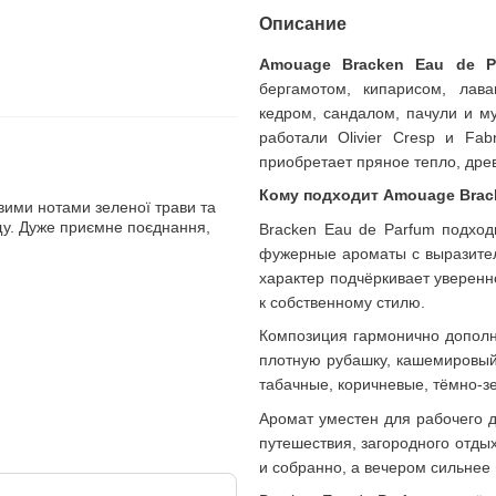
101 грн
231 грн
Описание
312 грн
Amouage Bracken Eau de P
332 грн
Купи
бергамотом, кипарисом, лава
кедром, сандалом, пачули и м
работали Olivier Cresp и Fab
приобретает пряное тепло, древ
Кому подходит Amouage Brack
вими нотами зеленої трави та
щу. Дуже приємне поєднання,
Bracken Eau de Parfum подход
фужерные ароматы с выразител
характер подчёркивает уверенн
к собственному стилю.
Композиция гармонично дополня
плотную рубашку, кашемировый 
табачные, коричневые, тёмно-зе
Аромат уместен для рабочего д
путешествия, загородного отдых
и собранно, а вечером сильнее