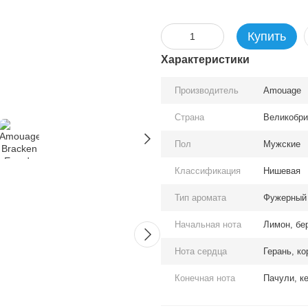
Купить
Характеристики
Производитель
Amouage
Страна
Великобри
Пол
Мужские
Вместе дешевле
Классификация
Нишевая
Тип аромата
Фужерный
Начальная нота
Лимон, бер
Нота сердца
Герань, к
Конечная нота
Пачули, к
Amouage Bracken Eau de
Amouag
Parfum
Parfum