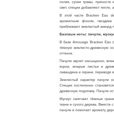
полки, сухие травы, пряности 
свет, специи добавляют тепло, 
В этой части Bracken Eau de
ароматным фоном, гвоздика 
приближают землистый аккорд п
Базовые ноты: пачули, муску
В базе Amouage Bracken Eau d
тёмную землисто-древесную осн
оттенок.
Пачули звучит насыщенно, влаж
корни, мокрые листья и древ
лавандина и герани, переводя 
Землистый характер пачули ос
Специи постепенно становятся
древесную подложку. Пачули ос
Мускус смягчает тёмные гран
ткани и сухого дерева. Вместе 
пачули и помогает аромату держ