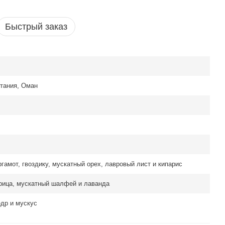
Быстрый заказ
тания, Оман
гамот, гвоздику, мускатный орех, лавровый лист и кипарис
орица, мускатный шалфей и лаванда
едр и мускус
e Epic Eau de