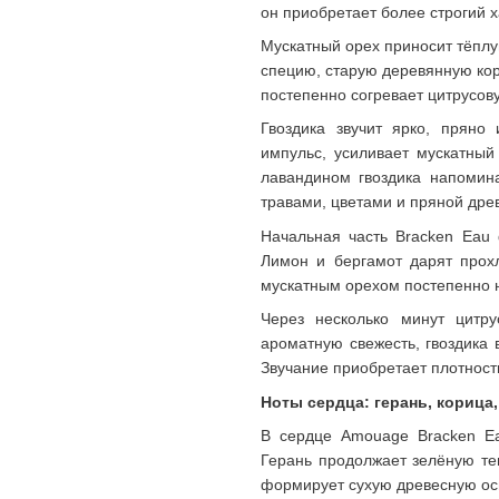
он приобретает более строгий х
Мускатный орех приносит тёплу
специю, старую деревянную кор
постепенно согревает цитрусову
Гвоздика звучит ярко, пряно
импульс, усиливает мускатный
лавандином гвоздика напомина
травами, цветами и пряной дре
Начальная часть Bracken Eau 
Лимон и бергамот дарят прохл
мускатным орехом постепенно 
Через несколько минут цитру
ароматную свежесть, гвоздика 
Звучание приобретает плотност
Ноты сердца: герань, корица,
В сердце Amouage Bracken Ea
Герань продолжает зелёную те
формирует сухую древесную осн