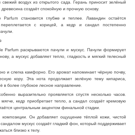
и свежий воздух из открытого сада. Герань приносит зелёный
а древесина создаёт спокойную и прочную основу.
 Parfum становится глубже и теплее. Лавандин остаётся
переплетается с корицей, а кедр и сандал постепенно
ачули.
с
e Parfum раскрываются пачули и мускус. Пачули формирует
ову, а мускус добавляет тепло, гладкость и мягкий телесный
но и слегка камфорно. Его аромат напоминает чёрную почву,
есную кору. Эта нота продолжает зелёную тему кипариса,
её в более глубокое лесное направление.
обенно выразительно проявляется спустя несколько часов.
 мягче, кедр приобретает тепло, а сандал создаёт кремовую
таётся центральным акцентом финальной стадии.
и композиции. Он добавляет ощущение тёплой кожи, чистой
с сандалом мускус создаёт гладкий фон, который поддерживает
аться близко к телу.