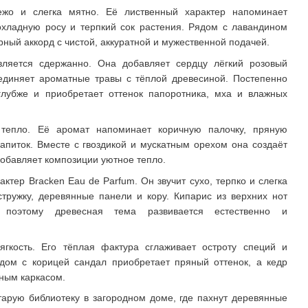
вежо и слегка мятно. Её лиственный характер напоминает
охладную росу и терпкий сок растения. Рядом с лавандином
ный аккорд с чистой, аккуратной и мужественной подачей.
вляется сдержанно. Она добавляет сердцу лёгкий розовый
оединяет ароматные травы с тёплой древесиной. Постепенно
глубже и приобретает оттенок папоротника, мха и влажных
 тепло. Её аромат напоминает коричную палочку, пряную
апиток. Вместе с гвоздикой и мускатным орехом она создаёт
добавляет композиции уютное тепло.
ктер Bracken Eau de Parfum. Он звучит сухо, терпко и слегка
тружку, деревянные панели и кору. Кипарис из верхних нот
 поэтому древесная тема развивается естественно и
гкость. Его тёплая фактура сглаживает остроту специй и
ядом с корицей сандал приобретает пряный оттенок, а кедр
ным каркасом.
арую библиотеку в загородном доме, где пахнут деревянные