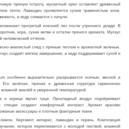
тонкую пряную остроту, мускатный орех оставляет древесный
гкое тепло. Лавандин проявляется сухим травянистым эхом,
ежесть, а кедр сливается с пачули.
апоминает прогретый осенний лес после утреннего дождя. В
ротник, кора, сухие ветви и остатки пряного аромата. Мускус
й человеческий оттенок.
весно-землистый след с пряным теплом и ароматной зеленью.
скус создаёт мягкое завершение, а кедр поддерживает сухой и
um особенно выразительно раскрывается осенью, весной и
 Его зелёная, пряная и древесная структура гармонично
, влажной землёй и умеренной температурой.
ка и корица звучат гуще. Прохладный воздух подчёркивает
е специи создают комфортный контраст. Аромат красиво
ожаные аксессуары и плотные фактурные ткани.
лимон, бергамот, кипарис, лавандин и герань. Композиция
вучание, которое перекликается с молодой листвой, влажной