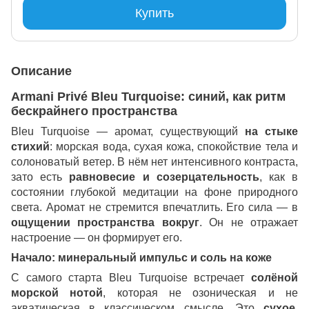
Купить
Описание
Armani Privé Bleu Turquoise: синий, как ритм
бескрайнего пространства
Bleu Turquoise — аромат, существующий
на стыке
стихий
: морская вода, сухая кожа, спокойствие тела и
солоноватый ветер. В нём нет интенсивного контраста,
зато есть
равновесие и созерцательность
, как в
состоянии глубокой медитации на фоне природного
света. Аромат не стремится впечатлить. Его сила — в
ощущении пространства вокруг
. Он не отражает
настроение — он формирует его.
Начало: минеральный импульс и соль на коже
С самого старта Bleu Turquoise встречает
солёной
морской нотой
, которая не озоническая и не
акватическая в классическом смысле. Это
сухое,