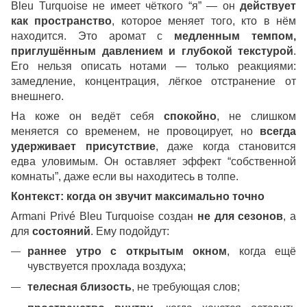
Bleu Turquoise не имеет чёткого “я” — он
действует
как пространство
, которое меняет того, кто в нём
находится. Это аромат с
медленным темпом,
приглушённым давлением и глубокой текстурой
.
Его нельзя описать нотами — только реакциями:
замедление, концентрация, лёгкое отстранение от
внешнего.
На коже он ведёт себя
спокойно
, не слишком
меняется со временем, не провоцирует, но
всегда
удерживает присутствие
, даже когда становится
едва уловимым. Он оставляет эффект “собственной
комнаты”, даже если вы находитесь в толпе.
Контекст: когда он звучит максимально точно
Armani Privé Bleu Turquoise создан
не для сезонов
, а
для
состояний
. Ему подойдут:
раннее утро с открытым окном
, когда ещё
чувствуется прохлада воздуха;
телесная близость
, не требующая слов;