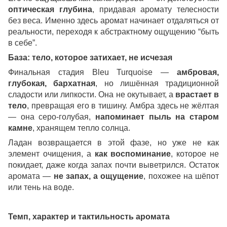
оптическая глубина
, придавая аромату телесности
без веса. Именно здесь аромат начинает отдаляться от
реальности, переходя к абстрактному ощущению “быть
в себе”.
База: тело, которое затихает, не исчезая
Финальная стадия Bleu Turquoise —
амбровая,
глубокая, бархатная
, но лишённая традиционной
сладости или липкости. Она не окутывает, а
врастает в
тело
, превращая его в тишину. Амбра здесь не жёлтая
— она серо-голубая,
напоминает пыль на старом
камне
, хранящем тепло солнца.
Ладан возвращается в этой фазе, но уже не как
элемент очищения, а
как воспоминание
, которое не
покидает, даже когда запах почти выветрился. Остаток
аромата —
не запах, а ощущение
, похожее на шёпот
или тень на воде.
Темп, характер и тактильность аромата