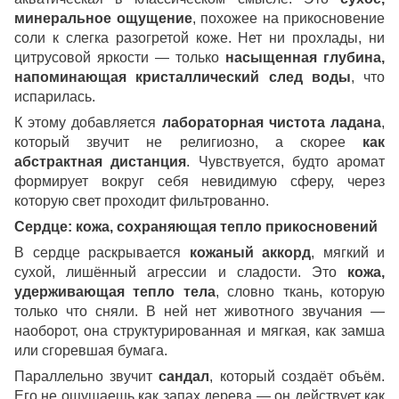
минеральное ощущение
, похожее на прикосновение
соли к слегка разогретой коже. Нет ни прохлады, ни
цитрусовой яркости — только
насыщенная глубина,
напоминающая кристаллический след воды
, что
испарилась.
К этому добавляется
лабораторная чистота ладана
,
который звучит не религиозно, а скорее
как
абстрактная дистанция
. Чувствуется, будто аромат
формирует вокруг себя невидимую сферу, через
которую свет проходит фильтрованно.
Сердце: кожа, сохраняющая тепло прикосновений
В сердце раскрывается
кожаный аккорд
, мягкий и
сухой, лишённый агрессии и сладости. Это
кожа,
удерживающая тепло тела
, словно ткань, которую
только что сняли. В ней нет животного звучания —
наоборот, она структурированная и мягкая, как замша
или сгоревшая бумага.
Параллельно звучит
сандал
, который создаёт объём.
Его не ощущаешь как запах дерева — он действует как