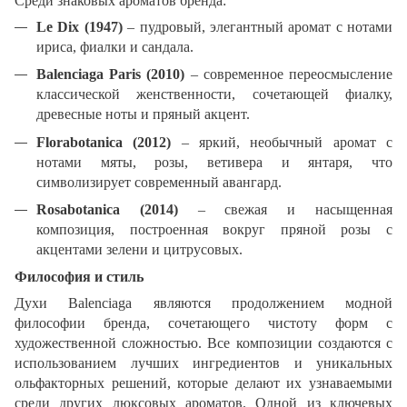
Среди знаковых ароматов бренда:
Le Dix (1947)
– пудровый, элегантный аромат с нотами
ириса, фиалки и сандала.
Balenciaga Paris (2010)
– современное переосмысление
классической женственности, сочетающей фиалку,
древесные ноты и пряный акцент.
Florabotanica (2012)
– яркий, необычный аромат с
нотами мяты, розы, ветивера и янтаря, что
символизирует современный авангард.
Rosabotanica (2014)
– свежая и насыщенная
композиция, построенная вокруг пряной розы с
акцентами зелени и цитрусовых.
Философия и стиль
Духи Balenciaga являются продолжением модной
философии бренда, сочетающего чистоту форм с
художественной сложностью. Все композиции создаются с
использованием лучших ингредиентов и уникальных
ольфакторных решений, которые делают их узнаваемыми
среди других люксовых ароматов. Одной из ключевых