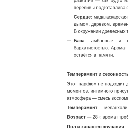
развитие — как будто и
переливы подготавливаю
Сердце
: мадагаскарска
дымом, деревом, времен
В окружении древесных т
База
: амбровые и т
бархатистостью. Аромат
остаётся в памяти.
Темперамент и сезонност
Этот парфюм не подходит д
моментов, интимного присут
атмосфера — смесь воспоми
Темперамент
— меланхолик,
Возраст
— 28+; аромат треб
Пол и характер звучания