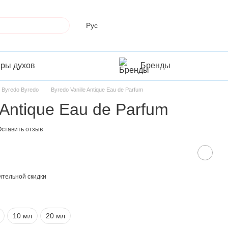
Рус
еры духов
Бренды
Byredo Byredo
Byredo Vanille Antique Eau de Parfum
 Antique Eau de Parfum
Оставить отзыв
тельной скидки
10 мл
20 мл