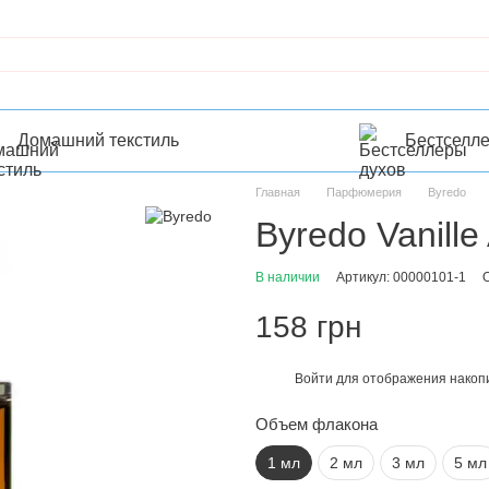
Домашний текстиль
Бестселл
Главная
Парфюмерия
Byredo
Byredo Vanille
В наличии
Артикул: 00000101-1
158 грн
Войти
для отображения накопи
%
Объем флакона
1 мл
2 мл
3 мл
5 мл