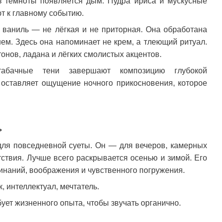
з темноты появляется дым. Пудра ириса и мускусные
т к главному событию.
я ваниль — не лёгкая и не приторная. Она обработана
ем. Здесь она напоминает не крем, а тлеющий ритуал.
онов, ладана и лёгких смолистых акцентов.
абачные тени завершают композицию глубокой
 оставляет ощущение ночного прикосновения, которое
ь
ля повседневной суеты. Он — для вечеров, камерных
ствия. Лучше всего раскрывается осенью и зимой. Его
наний, воображения и чувственного погружения.
 интеллектуал, мечтатель.
ует жизненного опыта, чтобы звучать органично.