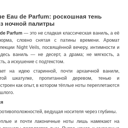
que Eau de Parfum: роскошная тень
из ночной палитры
 de Parfum
— это не сладкая классическая ваниль, а её
форма, словно снятая с патины времени. Аромат
екции Night Veils, посвящённой вечеру, интимности и
Здесь ваниль — не десерт, а драма; не мягкость, а
ть, а искушение с подтекстом.
кает на идею старинной, почти архаичной ванили,
той шкатулке, пропитанной деревом, тенью и
троен как опыт, в котором тёплые ноты переплетаются
шлого.
ия
ротивоположностей, ведущая носителя через глубины.
ёплые и почти лаконичные ноты лишь намекают на