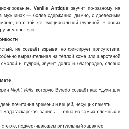
иционирование,
Vanille Antique
звучит по-разному на
На мужчинах — более сдержанно, дымно, с древесным
ягче, но с той же эмоциональной глубиной. В обоих
ру, чем про тело.
ойкости
тый, не создаёт взрыва, но фиксирует присутствие.
особенно выразительная на тёплой коже или шерстяной
 смолой и пудрой, звучит долго и благородно, словно
омате
ерии
Night Veils
, которую Byredo создаёт как «духи для
идеей почитания времени и вещей, несущих память.
я мадагаскарская ваниль — одна из самых сложных и
м стекле, подчёркивающем ритуальный характер.