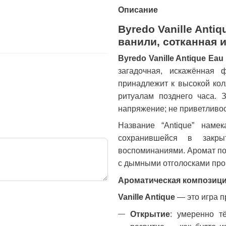
Описание
Byredo Vanille Anti
ванили, сотканная 
Byredo Vanille Antique Eau
загадочная, искажённая 
принадлежит к высокой колл
ритуалам позднего часа. 
напряжение; не приветливос
Название “Antique” наме
сохранившейся в закры
воспоминаниями. Аромат пос
с дымными отголосками про
Ароматическая композиц
Vanille Antique
— это игра п
Открытие
: умеренно т