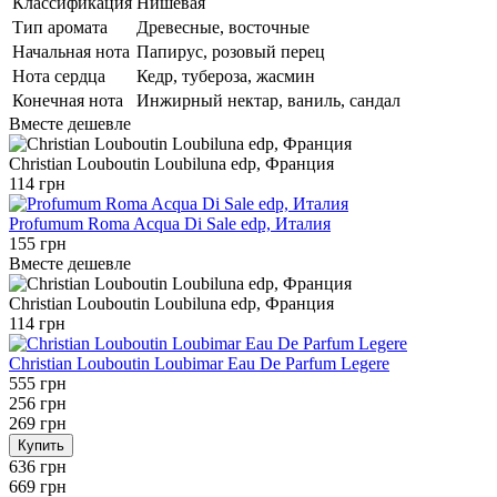
Классификация
Нишевая
Тип аромата
Древесные, восточные
Начальная нота
Папирус, розовый перец
Нота сердца
Кедр, тубероза, жасмин
Конечная нота
Инжирный нектар, ваниль, сандал
Вместе дешевле
Christian Louboutin Loubiluna edp, Франция
114 грн
Profumum Roma Acqua Di Sale edp, Италия
155 грн
Вместе дешевле
Christian Louboutin Loubiluna edp, Франция
114 грн
Christian Louboutin Loubimar Eau De Parfum Legere
555 грн
256 грн
269 грн
Купить
636 грн
669 грн