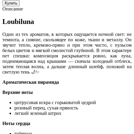
Купить
Описание
Loubiluna
Один из тех ароматов, в которых ощущается ночной свет: не
темнота, а сияние, скользящее по коже, ткани и металлу. Он
звучит тепло, кремово-пряно и при этом чисто, с пульсом
белых цветов и мягкой смолистой глубиной. В этом характере
нет спешки: композиция раскрывается ровно, как луна,
поднимающаяся над крышами — сначала холодный отблеск,
затем теплая волна, а дальше длинный шлейф, похожий на
светлую тень
🌙✨
Ароматическая пирамида
Верхние ноты
цитрусовая искра с горьковатой цедрой
розовый перец, сухая пряность
легкий зеленый штрих
Ноты сердца
тубероза