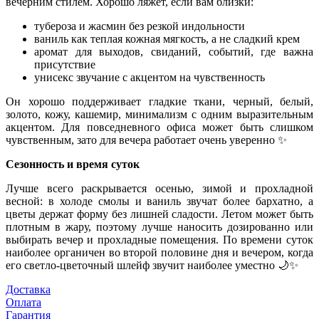
вечерним стилем. Хорошо ляжет, если вам близки:
тубероза и жасмин без резкой индольности
ваниль как теплая кожная мягкость, а не сладкий крем
аромат для выходов, свиданий, событий, где важна
присутствие
унисекс звучание с акцентом на чувственность
Он хорошо поддерживает гладкие ткани, черный, белый,
золото, кожу, кашемир, минимализм с одним выразительным
акцентом. Для повседневного офиса может быть слишком
чувственным, зато для вечера работает очень уверенно
✨
Сезонность и время суток
Лучше всего раскрывается осенью, зимой и прохладной
весной: в холоде смолы и ваниль звучат более бархатно, а
цветы держат форму без лишней сладости. Летом может быть
плотным в жару, поэтому лучше наносить дозированно или
выбирать вечер и прохладные помещения. По времени суток
наиболее органичен во второй половине дня и вечером, когда
его светло-цветочный шлейф звучит наиболее уместно
🌙✨
Доставка
Оплата
Гарантия