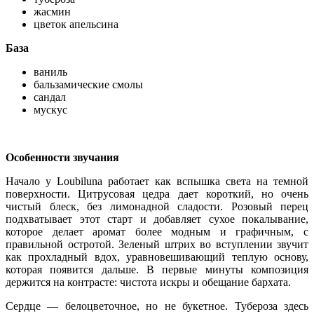
жасмин
цветок апельсина
База
ваниль
бальзамические смолы
сандал
мускус
Особенности звучания
Начало у Loubiluna работает как вспышка света на темной
поверхности. Цитрусовая цедра дает короткий, но очень
чистый блеск, без лимонадной сладости. Розовый перец
подхватывает этот старт и добавляет сухое покалывание,
которое делает аромат более модным и графичным, с
правильной остротой. Зеленый штрих во вступлении звучит
как прохладный вдох, уравновешивающий теплую основу,
которая появится дальше. В первые минуты композиция
держится на контрасте: чистота искры и обещание бархата.
Сердце — белоцветочное, но не букетное. Тубероза здесь