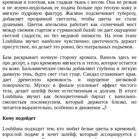
кремовая и плотная, как гладкая ткань с весом. Она не резкая
и не зелено-индольная, ее подача больше про теплую кожу и
мягкую пудровую фактуру. Жасмин подсвечивает туберозу,
добавляет прозрачной светлоты, чтобы цветы не стали
душными. Цветок апельсина работает как солнечный мост
между свежим стартом и гурманской базой: он дает ощущение
светлой сладости, но без медовой липкости. На этом этапе
Loubiluna звучит наиболее чувственно: цветочность держит
присутствие, но делает это ровно, без театральных подъемов.
База раскрывает ночную сторону аромата. Ваниль здесь не
про десерт, а про кремовую мягкость и тепло, которое остается
на коже. Бальзамические смолы добавляют глубины и легкую
дымную тень, будто свет стал гуще. Сандал сглаживает края,
дает древесную кремовость и ощущение шелковой
поверхности. Мускус в финале усиливает эффект чистого
тела, делает шлейф более естественным и долгим. В итоге
Loubiluna звучит как белоцветочный бархат с ванильно-
смолистым послевкусием, который держится близко, но
читается выразительно, особенно в движении
🌙
Кому подойдет
Loubiluna подходит тем, кто любит белые цветы в кремовой,
взрослой подаче и хочет шлейф, который ассоциируется с