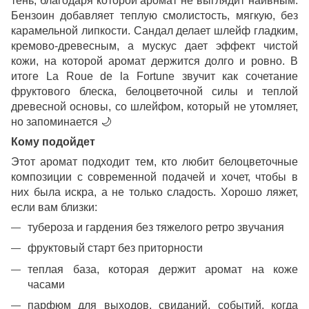
тень, благодаря которой аромат не выглядит наивным.
Бензоин добавляет теплую смолистость, мягкую, без
карамельной липкости. Сандал делает шлейф гладким,
кремово-древесным, а мускус дает эффект чистой
кожи, на которой аромат держится долго и ровно. В
итоге La Roue de la Fortune звучит как сочетание
фруктового блеска, белоцветочной силы и теплой
древесной основы, со шлейфом, который не утомляет,
но запоминается
🌙
Кому подойдет
Этот аромат подходит тем, кто любит белоцветочные
композиции с современной подачей и хочет, чтобы в
них была искра, а не только сладость. Хорошо ляжет,
если вам близки:
тубероза и гардения без тяжелого ретро звучания
фруктовый старт без приторности
теплая база, которая держит аромат на коже
часами
парфюм для выходов, свиданий, событий, когда