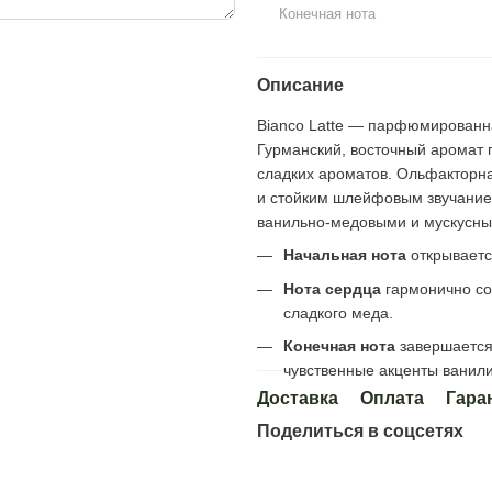
Конечная нота
Описание
Bianco Latte — парфюмированная
Гурманский, восточный аромат 
сладких ароматов. Ольфакторн
и стойким шлейфовым звучание
ванильно-медовыми и мускусны
Начальная нота
открываетс
Нота сердца
гармонично со
сладкого меда.
Конечная нота
завершается
чувственные акценты ванили
Доставка
Оплата
Гара
Поделиться в соцсетях