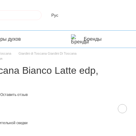
Рус
еры духов
Бренды
 Toscana
Giardini di Toscana Giardini Di Toscana
ия
scana Bianco Latte edp,
Оставить отзыв
тельной скидки