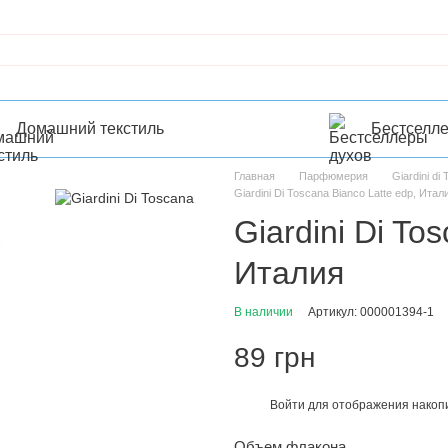
Домашний текстиль
Бестселл
Главная
Парфюмерия
Giardini di
Giardini Di Toscana Bianco Latte edp, Итал
Giardini Di To
Италия
В наличии
Артикул: 000001394-1
89 грн
Войти
для отображения накопи
%
Объем флакона