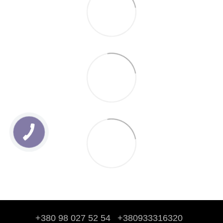
+380 98 027 52 54
+380933316320