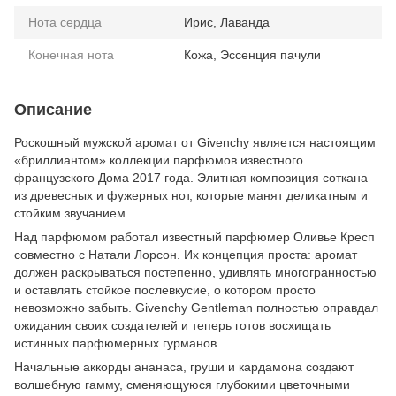
Нота сердца
Ирис, Лаванда
Конечная нота
Кожа, Эссенция пачули
Описание
Роскошный мужской аромат от Givenchy является настоящим
«бриллиантом» коллекции парфюмов известного
французского Дома 2017 года. Элитная композиция соткана
из древесных и фужерных нот, которые манят деликатным и
стойким звучанием.
Над парфюмом работал известный парфюмер Оливье Кресп
совместно с Натали Лорсон. Их концепция проста: аромат
должен раскрываться постепенно, удивлять многогранностью
и оставлять стойкое послевкусие, о котором просто
невозможно забыть. Givenchy Gentleman полностью оправдал
ожидания своих создателей и теперь готов восхищать
истинных парфюмерных гурманов.
Начальные аккорды ананаса, груши и кардамона создают
волшебную гамму, сменяющуюся глубокими цветочными