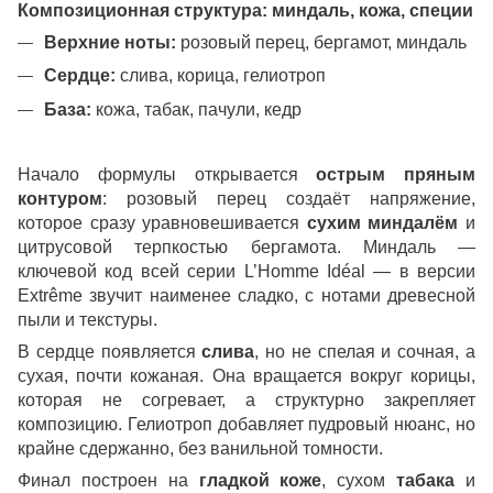
Композиционная структура: миндаль, кожа, специи
Верхние ноты:
розовый перец, бергамот, миндаль
Сердце:
слива, корица, гелиотроп
База:
кожа, табак, пачули, кедр
Начало формулы открывается
острым пряным
контуром
: розовый перец создаёт напряжение,
которое сразу уравновешивается
сухим миндалём
и
цитрусовой терпкостью бергамота. Миндаль —
ключевой код всей серии L’Homme Idéal — в версии
Extrême звучит наименее сладко, с нотами древесной
пыли и текстуры.
В сердце появляется
слива
, но не спелая и сочная, а
сухая, почти кожаная. Она вращается вокруг корицы,
которая не согревает, а структурно закрепляет
композицию. Гелиотроп добавляет пудровый нюанс, но
крайне сдержанно, без ванильной томности.
Финал построен на
гладкой коже
, сухом
табака
и