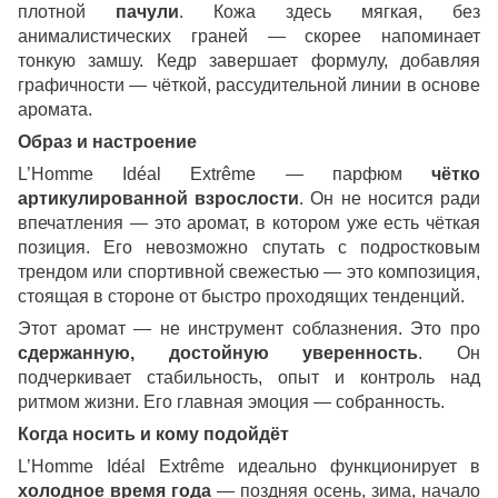
плотной
пачули
. Кожа здесь мягкая, без
анималистических граней — скорее напоминает
тонкую замшу. Кедр завершает формулу, добавляя
графичности — чёткой, рассудительной линии в основе
аромата.
Образ и настроение
L’Homme Idéal Extrême — парфюм
чётко
артикулированной взрослости
. Он не носится ради
впечатления — это аромат, в котором уже есть чёткая
позиция. Его невозможно спутать с подростковым
трендом или спортивной свежестью — это композиция,
стоящая в стороне от быстро проходящих тенденций.
Этот аромат — не инструмент соблазнения. Это про
сдержанную, достойную уверенность
. Он
подчеркивает стабильность, опыт и контроль над
ритмом жизни. Его главная эмоция — собранность.
Когда носить и кому подойдёт
L’Homme Idéal Extrême идеально функционирует в
холодное время года
— поздняя осень, зима, начало