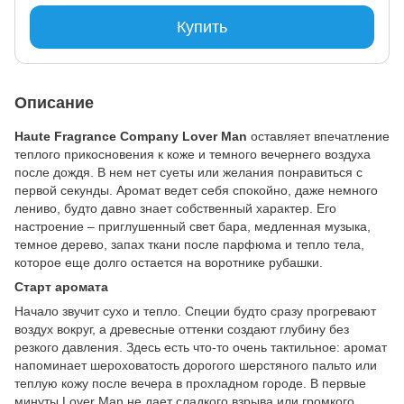
Купить
Описание
Haute Fragrance Company Lover Man
оставляет впечатление
теплого прикосновения к коже и темного вечернего воздуха
после дождя. В нем нет суеты или желания понравиться с
первой секунды. Аромат ведет себя спокойно, даже немного
лениво, будто давно знает собственный характер. Его
настроение – приглушенный свет бара, медленная музыка,
темное дерево, запах ткани после парфюма и тепло тела,
которое еще долго остается на воротнике рубашки.
Старт аромата
Начало звучит сухо и тепло. Специи будто сразу прогревают
воздух вокруг, а древесные оттенки создают глубину без
резкого давления. Здесь есть что-то очень тактильное: аромат
напоминает шероховатость дорогого шерстяного пальто или
теплую кожу после вечера в прохладном городе. В первые
минуты Lover Man не дает сладкого взрыва или громкого