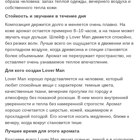
образа человека: запах теплой одежды, вечернего воздуха и
собственного тепла кожи.
Стойкость и звучание в течение дня
Композиция держится долго и меняется очень плавно. На
коже аромат остается примерно 8–10 часов, а на ткани может
звучать еще дольше. Шлейф у Lover Man движется спокойно,
без резких волн. Лучше всего он ощущается в движении или в
прохладном воздухе, когда древесина и специи становятся
более объемными. Аромат не перегружает пространство, но
оставляет очень узнаваемое теплое впечатление.
Для кого создан Lover Man
Lover Man хорошо представляется на человеке, который
любит спокойные вещи с характером: темные цвета,
качественные ткани, вечерние прогулки по городу и
атмосферу без показной роскоши. В нем много внутренней
уверенности и тепла без намеренной строгости. Аромат
хорошо сочетается с шерстью, кожей, кашемиром и
прохладной погодой. Его хочется носить медленно, ближе к
вечеру, когда вокруг становится тише.
Лучшее время для этого аромата
Красивее всего Lover Man звучит осенью, зимой и в холодном