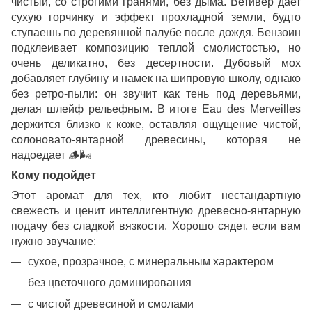
чистый, со строгими гранями, без дыма. Ветивер дает
сухую горчинку и эффект прохладной земли, будто
ступаешь по деревянной палубе после дождя. Бензоин
подклеивает композицию теплой смолистостью, но
очень деликатно, без десертности. Дубовый мох
добавляет глубину и намек на шипровую школу, однако
без ретро-пыли: он звучит как тень под деревьями,
делая шлейф рельефным. В итоге Eau des Merveilles
держится близко к коже, оставляя ощущение чистой,
солоновато-янтарной древесины, которая не
надоедает
🪵🌬
Кому подойдет
Этот аромат для тех, кто любит нестандартную
свежесть и ценит интеллигентную древесно-янтарную
подачу без сладкой вязкости. Хорошо сядет, если вам
нужно звучание:
сухое, прозрачное, с минеральным характером
без цветочного доминирования
с чистой древесиной и смолами