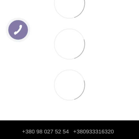
+380 98 027 52 54
+380933316320