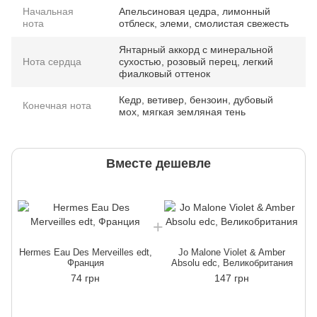
Начальная
Апельсиновая цедра, лимонный
нота
отблеск, элеми, смолистая свежесть
Янтарный аккорд с минеральной
Нота сердца
сухостью, розовый перец, легкий
фиалковый оттенок
Кедр, ветивер, бензоин, дубовый
Конечная нота
мох, мягкая земляная тень
Вместе дешевле
Hermes Eau Des Merveilles edt,
Jo Malone Violet & Amber
H
Франция
Absolu edc, Великобритания
74 грн
147 грн