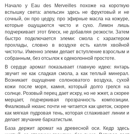
Начало у Eau des Merveilles похоже на короткую
вспышку света: апельсин здесь не фруктовый и не
сочный, он про цедру, про эфирные масла на кожуре,
которые ощущаются чисто и сухо. Лимон лишь
подчеркивает этот блеск, не добавляя резкости. Затем
быстро подключается элеми: смола с характером
прохлады, словно в воздухе есть капля хвойной
чистоты. Именно элеми делает вступление взрослым и
собранным, без отсылок к одеколонной простоте.
В сердце аромат показывает главную идею: янтарь
звучит не как сладкая смола, а как теплый минерал.
Возникает ощущение солоноватого воздуха, сухой
кожи после моря, камня, который долго грелся на
солнце. Розовый перец дает искру, но не жжет, а скорее
мерцает, подчеркивая прозрачность композиции.
Фиалковый нюанс почти не читается как цветок, скорее
как мягкая пудровая тень, которая сглаживает линии и
делает звучание бархатистым.
База держит аромат на древесной оси. Кедр здесь