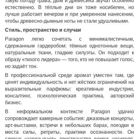
такую погоду трава, дым и древесина звучат особенно
естественно. В тёплые дни он тоже носибелен, но
лучше работает вечером и при умеренном нанесении,
чтобы древесно-дымные ноты не стали удушливыми.
Стиль, пространство и случаи
Paragon легко сочетать с минималистичным,
сдержанным гардеробом: тёмные однотонные вещи,
натуральные ткани, гладкие силуэты. Он подходит к
образу «тихого лидера» — того, кто не повышает голос,
но задаёт тон.
В профессиональной среде аромат уместен там, где
ценят индивидуальность и нет жёстких ограничений на
выразительные парфюмы: креативные индустрии,
консалтинг, психологическая практика, авторский
бизнес.
В неформальном контексте Paragon удачно
сопровождает камерные события: джазовые концерты,
арт-выставки, встречи в небольших барах, поездки в
места силы, ретриты, практики осознанности. Он
словно «завязывает» пространство вокруг носителя,