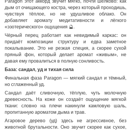
Paragon этот аккорд звучит мягко, почти шёлково: как
дым от очищающего костра, через который проходишь,
чувствуя тёплое, но не удушливое облако. Он
добавляет аромату медитативности и лёгкого
«эзотерического» ощущения
🔮
.
Чёрный перец работает как невидимый каркас: он
придаёт композиции структуру и едва заметное
покалывание. Это не резкая специя, а скорее сухой
пряный фон, который делает аромат «живым», не
давая ему провалиться в полную сонливость.
База: сандал, уд и тихая сила
Финальная фаза Paragon — мягкий сандал и тёмный,
но сглаженный уд.
Сандал даёт сливочную, тёплую, чуть молочную
древесность. На коже он создаёт ощущение мягкой
ткани: словно на плечи накинули камловую шаль,
пропитанную ароматом дыма и трав.
Агаровое дерево (уд) здесь не агрессивное, без
животной брутальности. Оно звучит скорее как сухое,