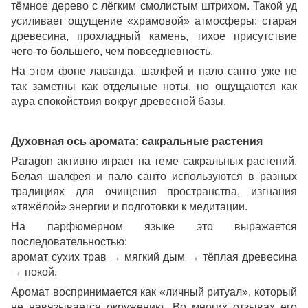
тёмное дерево с лёгким смолистым штрихом. Такой уд
усиливает ощущение «храмовой» атмосферы: старая
древесина, прохладный камень, тихое присутствие
чего-то большего, чем повседневность.
На этом фоне лаванда, шалфей и пало санто уже не
так заметны как отдельные ноты, но ощущаются как
аура спокойствия вокруг древесной базы.
Духовная ось аромата: сакральные растения
Paragon активно играет на теме сакральных растений.
Белая шалфея и пало санто используются в разных
традициях для очищения пространства, изгнания
«тяжёлой» энергии и подготовки к медитации.
На парфюмерном языке это выражается
последовательностью:
аромат сухих трав → мягкий дым → тёплая древесина
→ покой.
Аромат воспринимается как «личный ритуал», который
не навязывается окружению. Во многих отзывах его