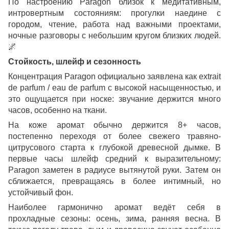
По настроению Paragon близок к медитативным,
интровертным состояниям: прогулки наедине с
городом, чтение, работа над важными проектами,
ночные разговоры с небольшим кругом близких людей.
🌌
Стойкость, шлейф и сезонность
Концентрация Paragon официально заявлена как extrait
de parfum / eau de parfum с высокой насыщенностью, и
это ощущается при носке: звучание держится много
часов, особенно на ткани.
На коже аромат обычно держится 8+ часов,
постепенно переходя от более свежего травяно-
цитрусового старта к глубокой древесной дымке. В
первые часы шлейф средний к выразительному:
Paragon заметен в радиусе вытянутой руки. Затем он
сближается, превращаясь в более интимный, но
устойчивый фон.
Наиболее гармонично аромат ведёт себя в
прохладные сезоны: осень, зима, ранняя весна. В