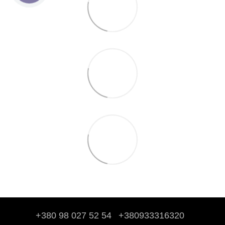
+380 98 027 52 54
+380933316320