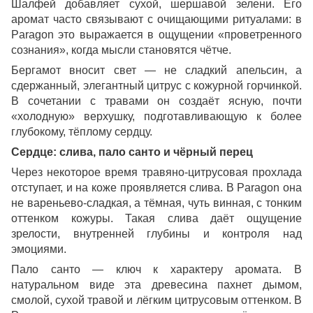
Шалфей добавляет сухой, шершавой зелени. Его
аромат часто связывают с очищающими ритуалами: в
Paragon это выражается в ощущении «проветренного
сознания», когда мысли становятся чётче.
Бергамот вносит свет — не сладкий апельсин, а
сдержанный, элегантный цитрус с кожурной горчинкой.
В сочетании с травами он создаёт ясную, почти
«холодную» верхушку, подготавливающую к более
глубокому, тёплому сердцу.
Сердце: слива, пало санто и чёрный перец
Через некоторое время травяно-цитрусовая прохлада
отступает, и на коже проявляется слива. В Paragon она
не вареньево-сладкая, а тёмная, чуть винная, с тонким
оттенком кожуры. Такая слива даёт ощущение
зрелости, внутренней глубины и контроля над
эмоциями.
Пало санто — ключ к характеру аромата. В
натуральном виде эта древесина пахнет дымом,
смолой, сухой травой и лёгким цитрусовым оттенком. В