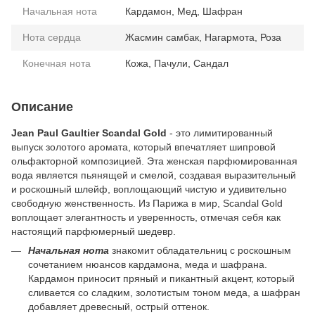
Начальная нота
Кардамон, Мед, Шафран
Нота сердца
Жасмин самбак, Нагармота, Роза
Конечная нота
Кожа, Пачули, Сандал
Описание
Jean Paul Gaultier Scandal Gold
- это лимитированный
выпуск золотого аромата, который впечатляет шипровой
ольфакторной композицией. Эта женская парфюмированная
вода является пьянящей и смелой, создавая выразительный
и роскошный шлейф, воплощающий чистую и удивительно
свободную женственность. Из Парижа в мир, Scandal Gold
воплощает элегантность и уверенность, отмечая себя как
настоящий парфюмерный шедевр.
Начальная нота
знакомит обладательниц с роскошным
сочетанием нюансов кардамона, меда и шафрана.
Кардамон приносит пряный и пикантный акцент, который
сливается со сладким, золотистым тоном меда, а шафран
добавляет древесный, острый оттенок.