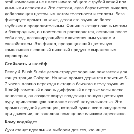
этой композиции не имеет ничего общего с грубой кожей или
дымными аспектами. Это светлая, едва бархатистая выделка,
добавляющая цветочным нотам телесности и теплоты. База
фиксирует аромат на коже, делая его звучание более
глубоким и продолжительным. Финиш выглядит очень мягким
и благородным, он постепенно растворяется, оставляя после
себя след, ассоциирующийся с качественным уходом и
спокойствием. Это финал, превращающий цветочную
композицию в сложный нишевый продукт с выраженным
характером.
Стойкость и шлейф
Peony & Blush Suede демонстрирует хорошие показатели для
концентрации Cologne. На коже аромат держится в течение 5–
7 часов, плавно переходя в стадию близкого к телу звучания.
Шлейф заметный и очень диффузный в первые часы после
нанесения, он создает вокруг владелицы тонкую цветочную
ауру, привлекающую внимание своей натуральностью. Это
аромат средней дистанции, который лучше всего ощущается
при движении, не заполняя помещение слишком агрессивно.
Кому подойдет
Духи станут идеальным выбором для тех, кто ищет