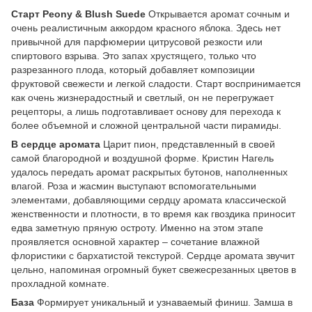
Старт Peony & Blush Suede
Открывается аромат сочным и
очень реалистичным аккордом красного яблока. Здесь нет
привычной для парфюмерии цитрусовой резкости или
спиртового взрыва. Это запах хрустящего, только что
разрезанного плода, который добавляет композиции
фруктовой свежести и легкой сладости. Старт воспринимается
как очень жизнерадостный и светлый, он не перегружает
рецепторы, а лишь подготавливает основу для перехода к
более объемной и сложной центральной части пирамиды.
В сердце аромата
Царит пион, представленный в своей
самой благородной и воздушной форме. Кристин Нагель
удалось передать аромат раскрытых бутонов, наполненных
влагой. Роза и жасмин выступают вспомогательными
элементами, добавляющими сердцу аромата классической
женственности и плотности, в то время как гвоздика приносит
едва заметную пряную остроту. Именно на этом этапе
проявляется основной характер – сочетание влажной
флористики с бархатистой текстурой. Сердце аромата звучит
цельно, напоминая огромный букет свежесрезанных цветов в
прохладной комнате.
База
Формирует уникальный и узнаваемый финиш. Замша в