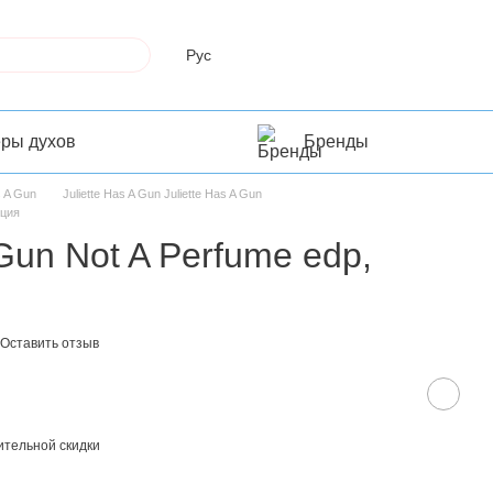
Рус
еры духов
Бренды
s A Gun
Juliette Has A Gun Juliette Has A Gun
нция
 Gun Not A Perfume edp,
Оставить отзыв
тельной скидки