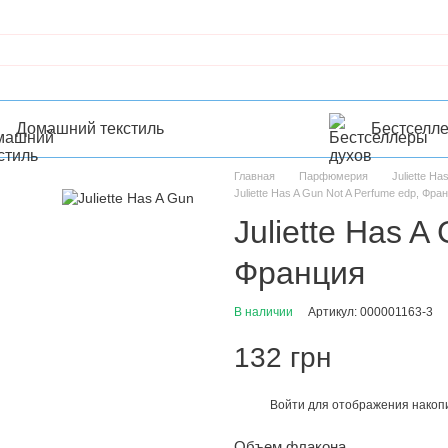
Домашний текстиль
Бестселл
Главная
Парфюмерия
Juliette Ha
Juliette Has A Gun Not A Perfume edp, Фра
Juliette Has A
Франция
В наличии
Артикул: 000001163-3
132 грн
Войти
для отображения накопи
%
Объем флакона