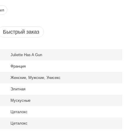
мл
Быстрый заказ
Juliette Has A Gun
Франция
Женские, Мужские, Унисекс
Элитная
Мускусные
Цеталокс
toine Barrois B683
Цеталокс