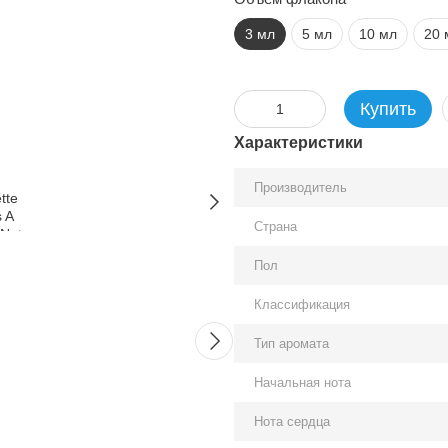
3 мл
5 мл
10 мл
20 
Купить
Характеристики
Производитель
Страна
Вместе дешевле
Пол
Классификация
Тип аромата
Начальная нота
Juliette Has A Gun Not A
Marc-An
Нота сердца
Perfume edp, Франция
EDP