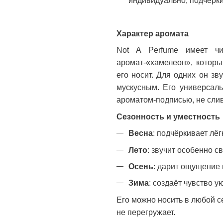
индивидуально, подчёрки
Характер аромата
Not A Perfume имеет чи
аромат-«хамелеон», которы
его носит. Для одних он зв
мускусным. Его универсаль
ароматом-подписью, не сли
Сезонность и уместность
Весна
: подчёркивает лёгк
Лето
: звучит особенно с
Осень
: дарит ощущение
Зима
: создаёт чувство у
Его можно носить в любой с
не перегружает.