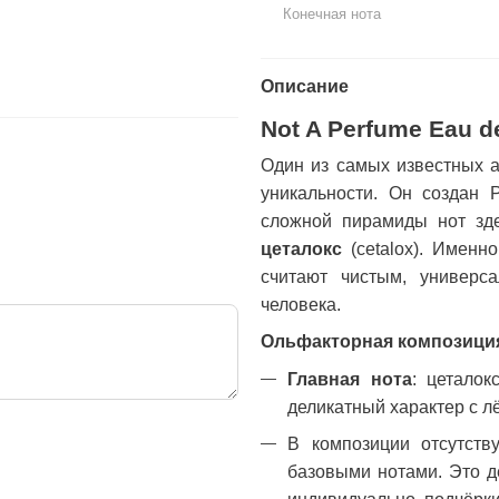
132 грн
635 грн
Конечная нота
729 грн
767 грн
Купи
Описание
Not A Perfume Eau de
Один из самых известных а
уникальности. Он создан 
сложной пирамиды нот зде
цеталокс
(cetalox). Именн
считают чистым, универс
человека.
Ольфакторная композици
Главная нота
: цеталок
деликатный характер с л
В композиции отсутств
базовыми нотами. Это д