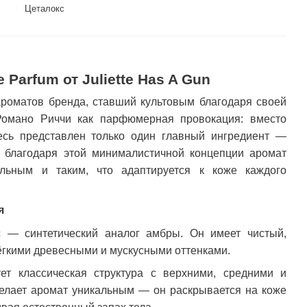
Цеталокс
ть
 Parfum от Juliette Has A Gun
роматов бренда, ставший культовым благодаря своей
Романо Риччи как парфюмерная провокация: вместо
сь представлен только один главный ингредиент —
о благодаря этой минималистичной концепции аромат
альным и таким, что адаптируется к коже каждого
я
с — синтетический аналог амбры. Он имеет чистый,
ёгкими древесными и мускусными оттенками.
ует классическая структура с верхними, средними и
елает аромат уникальным — он раскрывается на коже