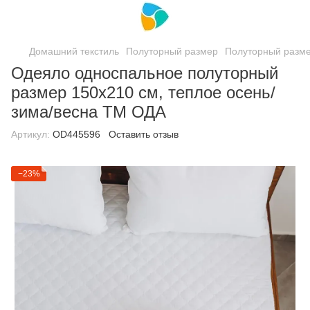
Домашний текстиль
Полуторный размер
Полуторный разм
Одеяло односпальное полуторный
размер 150х210 см, теплое осень/
зима/весна ТМ ОДА
Артикул:
ОD445596
Оставить отзыв
−23%