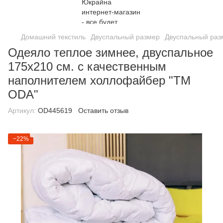
Домашний текстиль
Двуспальный размер
Двуспальный ра
Одеяло теплое зимнее, двуспальное
175х210 см. с качественным
наполнителем холлофайбер "ТМ
ODA"
Артикул:
ОD445619
Оставить отзыв
−22%