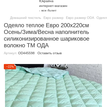
Домашний текстиль
Евро размер
Евро размер ODA
Одеял
Одеяло теплое Евро 200х220см
Осень/Зима/Весна наполнитель
силиконизированное шариковое
волокно ТМ ОДА
Артикул:
ОD445598
Оставить отзыв
−22%