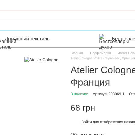
Домашний текстиль
Бестселл
Главная
Парфюмерия
Atelier Col
Atelier Cologne Philtre Ceylan edc, Франция
Atelier Cologne
Франция
В наличии
Артикул: 203069-1
Ост
68 грн
Войти
для отображения накопи
%
Объем флакона