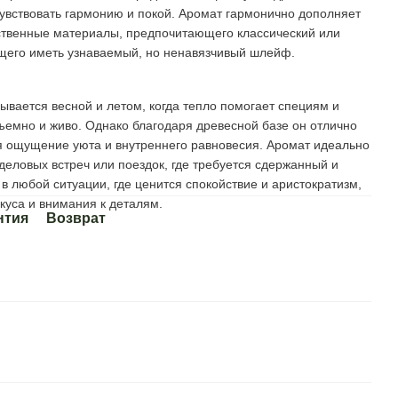
вствовать гармонию и покой. Аромат гармонично дополняет
ственные материалы, предпочитающего классический или
щего иметь узнаваемый, но ненавязчивый шлейф.
крывается весной и летом, когда тепло помогает специям и
ъемно и живо. Однако благодаря древесной базе он отлично
ря ощущение уюта и внутреннего равновесия. Аромат идеально
деловых встреч или поездок, где требуется сдержанный и
в любой ситуации, где ценится спокойствие и аристократизм,
куса и внимания к деталям.
нтия
Возврат