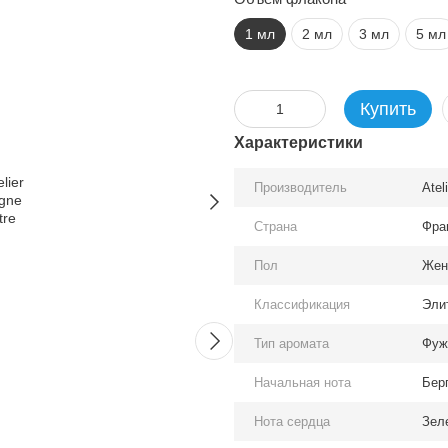
1 мл
2 мл
3 мл
5 мл
Купить
Характеристики
Производитель
Atel
Страна
Фра
Вместе дешевле
Пол
Жен
Классификация
Эли
Тип аромата
Фуж
Начальная нота
Бер
Atelier Cologne Philtre
Atelier 
Нота сердца
Зел
Ceylan edc, Франция
edc, Ф