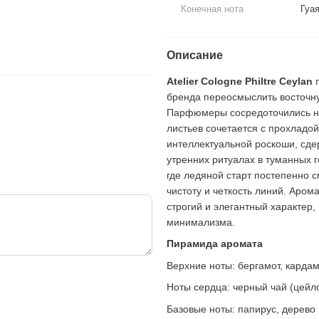
68 грн
340 грн
Конечная нота
Гуая
388 грн
408 грн
Купи
Описание
Atelier Cologne Philtre Ceylan
п
бренда переосмыслить восточн
Парфюмеры сосредоточились на 
листьев сочетается с прохладой
интеллектуальной роскоши, сд
утренних ритуалах в туманных 
где ледяной старт постепенно 
чистоту и четкость линий. Аром
строгий и элегантный характер
минимализма.
Пирамида аромата
Верхние ноты: бергамот, кардам
Ноты сердца: черный чай (цейло
Базовые ноты: папирус, дерево 