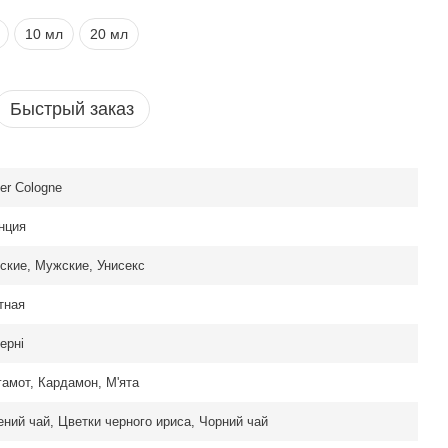
10 мл
20 мл
Быстрый заказ
ier Cologne
нция
ские, Мужские, Унисекс
тная
ерні
гамот, Кардамон, М'ята
Cologne Vetiver Fatal
ений чай, Цветки черного ириса, Чорний чай
ранция