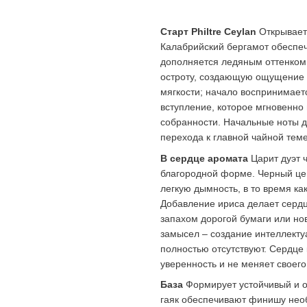
Старт Philtre Ceylan
Открываетс
Калабрийский бергамот обеспеч
дополняется ледяным оттенком
остроту, создающую ощущение с
мягкости; начало воспринимаетс
вступление, которое мгновенно 
собранности. Начальные ноты д
перехода к главной чайной теме
В сердце аромата
Царит дуэт ч
благородной форме. Черный цей
легкую дымность, в то время ка
Добавление ириса делает сердц
запахом дорогой бумаги или но
замысел – создание интеллекту
полностью отсутствуют. Сердце
уверенность и не меняет своег
База
Формирует устойчивый и о
гаяк обеспечивают финишу нео