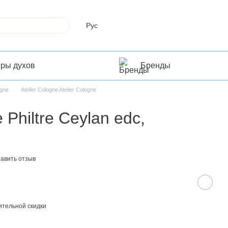
Рус
еры духов
Бренды
ogne
Atelier Cologne Atelier Cologne
 Philtre Ceylan edc,
авить отзыв
тельной скидки