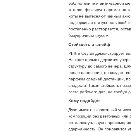
библиотеки или антикварной ме
которая фиксирует аромат на к
ноты не вытесняют чайный акко
подчеркивая статусность всей к
постепенно растворяется, оста
безупречным вкусом.
Стойкость и шлейф
Philtre Ceylan демонстрирует в
На коже аромат держится увере
структуру до самого вечера. Ш
после нанесения, он создает во
парфюм средней дистанции, пр
сладости. Такая стойкость позв
всего рабочего дня, не требуя 
Кому подойдет
Духи имеют выраженный унисек
композиции без цветочных или ф
интеллектуальную парфюмерию,
сдержанность. Он понравится 