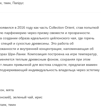
к, тмин, Папірус
ть
оявился в 2016 году как часть Collection Orient, став попыткой
ую парфюмерию через призму свежести и прозрачности.
создании образа идеального цейлонского чая, где горечь
 специй и сухостью древесины. Это работа об
ержанности и внутренней концентрации, напоминающая об
горах Шри-Ланки. Композиция построена на игре температур,
сменяется теплым древесным фоном, сохраняя при этом
ат лишен привычной для востока сладости, предлагая взамен
, подчеркивающий индивидуальность владельца через эстетику
он, мята
нский), зеленый чай, ирис
гаяк, тмин