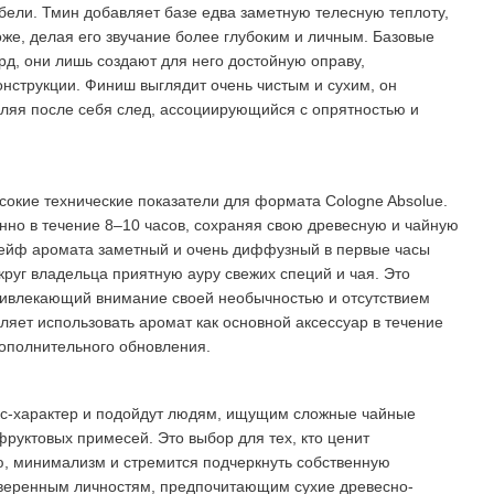
бели. Тмин добавляет базе едва заметную телесную теплоту,
оже, делая его звучание более глубоким и личным. Базовые
рд, они лишь создают для него достойную оправу,
онструкции. Финиш выглядит очень чистым и сухим, он
вляя после себя след, ассоциирующийся с опрятностью и
ысокие технические показатели для формата Cologne Absolue.
нно в течение 8–10 часов, сохраняя свою древесную и чайную
лейф аромата заметный и очень диффузный в первые часы
круг владельца приятную ауру свежих специй и чая. Это
ивлекающий внимание своей необычностью и отсутствием
оляет использовать аромат как основной аксессуар в течение
дополнительного обновления.
с-характер и подойдут людям, ищущим сложные чайные
руктовых примесей. Это выбор для тех, кто ценит
 минимализм и стремится подчеркнуть собственную
уверенным личностям, предпочитающим сухие древесно-