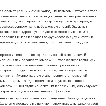
я аромат резким и очень холодным взрывом цитрусов и трав.
ивает начальным нотам терпкую свежесть, которая мгновенно
 мяты. Кардамон приносит в старт специфическую пряную
вежесваренного чая с добавлением специй. Здесь нет
я как очень бодрое, сухое и даже немного колючее. Это
проясняет мысли и создает вокруг человека ауру чистоты и
ержатся достаточно уверенно, подготавливая почву для
.
ерного и зеленого чая, представленный в своей самой
лонский чай добавляет композиции характерную горчинку и
к зеленый чай обеспечивает травянистую свежесть.
е аромата пудровым и очень сухим, что ассоциируется с
вой книги. Именно на этом этапе проявляется основной
ального аромата, где цветочные и фруктовые нюансы
 композиции выглядит монолитным и спокойным, оно излучает
о характера под влиянием внешних факторов.
чень благородный древесный фундамент. Папирус и дерево
бходимую жесткость и структуру, напоминающую запах старой