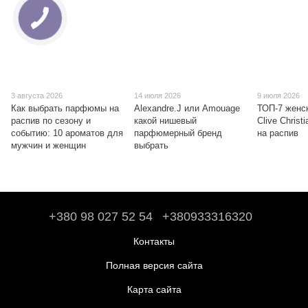
3 августа 2026
14 июля 2026
9 июля 2026
Как выбрать парфюмы на
Alexandre.J или Amouage
ТОП-7 женс
распив по сезону и
какой нишевый
Clive Christ
событию: 10 ароматов для
парфюмерный бренд
на распив
мужчин и женщин
выбрать
+380 98 027 52 54
+380933316320
Контакты
Полная версия сайта
Карта сайта