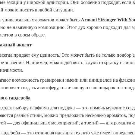
е эмоции у широкой аудитории. Они особенно подходят, если вы
й можно носить в любой ситуации.
х универсальных ароматов может быть
Armani Stronger With You
о не навязчивую композицию. Этот дух хорошо подходит для му
ентов в своем образе.
важный акцент
сегда придает ему ценность. Это может быть не только подбор а
е значение. Например, можно добавить в духи открытку с лич
начимости.
гают возможность гравировки имени или инициалов на флаконе
озволяет создать атмосферу, отличающую ваш подарок от станда
ого гардероба
ход к выбору парфюма для подарка — это помочь мужчине созда
раются разные стили, можно предложить несколько ароматов, по
гой — для официальных мероприятий, а третий — для романтиче
рдероба — это отличная идея для тех, кто уже имеет определен