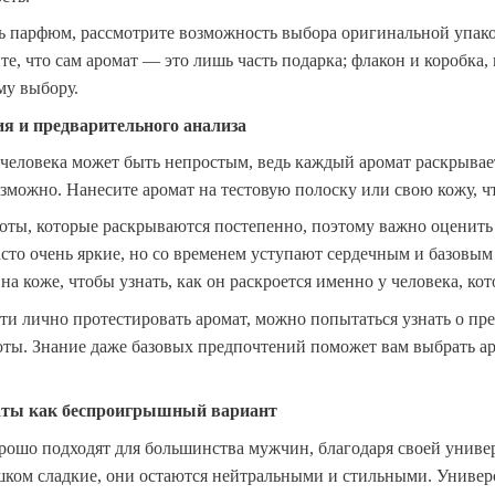
ь парфюм, рассмотрите возможность выбора оригинальной упак
е, что сам аромат — это лишь часть подарка; флакон и коробка, 
му выбору.
ия и предварительного анализа
 человека может быть непростым, ведь каждый аромат раскрыва
озможно. Нанесите аромат на тестовую полоску или свою кожу, чт
ты, которые раскрываются постепенно, поэтому важно оценить з
сто очень яркие, но со временем уступают сердечным и базовым
 на коже, чтобы узнать, как он раскроется именно у человека, ко
сти лично протестировать аромат, можно попытаться узнать о п
оты. Знание даже базовых предпочтений поможет вам выбрать аро
аты как беспроигрышный вариант
орошо подходят для большинства мужчин, благодаря своей униве
шком сладкие, они остаются нейтральными и стильными. Униве