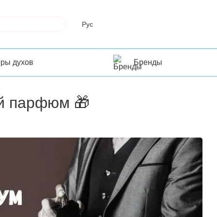
Рус
еры духов
Бренды
й парфюм 🎁