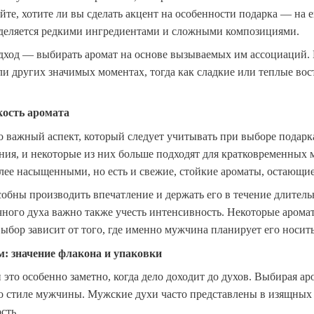
те, хотите ли вы сделать акцент на особенности подарка — на
деляется редкими ингредиентами и сложными композициями.
ход — выбирать аромат на основе вызываемых им ассоциаций. 
ли других значимых моментах, тогда как сладкие или теплые во
кость аромата
о важный аспект, который следует учитывать при выборе подар
ния, и некоторые из них больше подходят для кратковременных 
ее насыщенными, но есть и свежие, стойкие ароматы, остающиес
обны производить впечатление и держать его в течение длитель
чного духа важно также учесть интенсивность. Некоторые аром
ыбор зависит от того, где именно мужчина планирует его носит
м: значение флакона и упаковки
 это особенно заметно, когда дело доходит до духов. Выбирая а
 о стиле мужчины. Мужские духи часто представлены в изящны
сть.