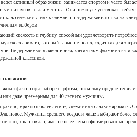
ведет активный образ жизни, занимается спортом и часто бывает
ами цитрусовых или ментола. Они помогут чувствовать себя увер
ит классический стиль в одежде и придерживается строгих мане
отличным выбором.
тающий свежесть и глубину, способный удовлетворить потребно
ужского аромата, который гармонично подходит как для энерги
умие. Выдержанный в лаконичном, элегантном флаконе этот аро
держанной классикой.
и этап жизни
важный фактор при выборе парфюма, поскольку предпочтения изме
м или даже чрезмерным для 40-летнего мужчины.
равило, нравятся более легкие, свежие или сладкие ароматы. О
будь новое. Мужчины среднего возраста чаще выбирают более с
изни они, как правило, имеют более четко сформированные пред