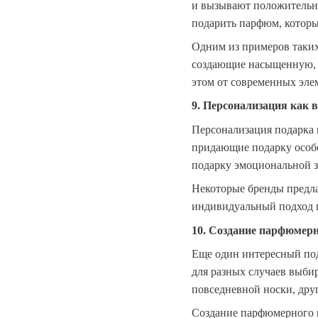
и вызывают положительны
подарить парфюм, которы
Одним из примеров таки
создающие насыщенную, н
этом от современных элем
9. Персонализация как 
Персонализация подарка в
придающие подарку особо
подарку эмоциональной з
Некоторые бренды предла
индивидуальный подход п
10. Создание парфюмерн
Еще один интересный под
для разных случаев выби
повседневной носки, дру
Создание парфюмерного га