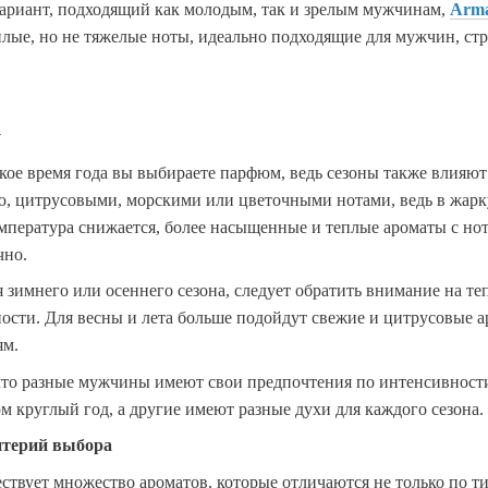
ариант, подходящий как молодым, так и зрелым мужчинам,
Arma
плые, но не тяжелые ноты, идеально подходящие для мужчин, ст
у
какое время года вы выбираете парфюм, ведь сезоны также влияю
, цитрусовыми, морскими или цветочными нотами, ведь в жарк
емпература снижается, более насыщенные и теплые ароматы с н
чно.
 зимнего или осеннего сезона, следует обратить внимание на т
ости. Для весны и лета больше подойдут свежие и цитрусовые а
ям.
что разные мужчины имеют свои предпочтения по интенсивности
 круглый год, а другие имеют разные духи для каждого сезона.
итерий выбора
твует множество ароматов, которые отличаются не только по т